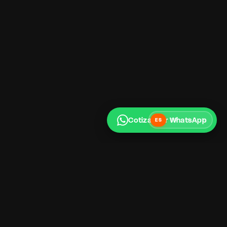
Cotizar por WhatsApp
ES
EN
中
한