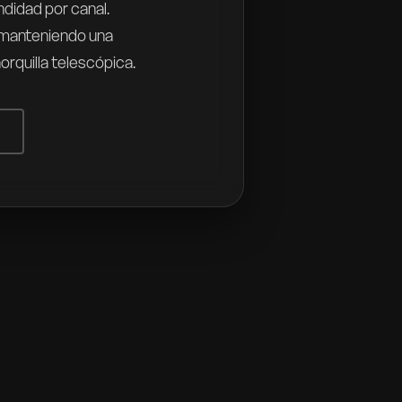
didad por canal.
l manteniendo una
orquilla telescópica.